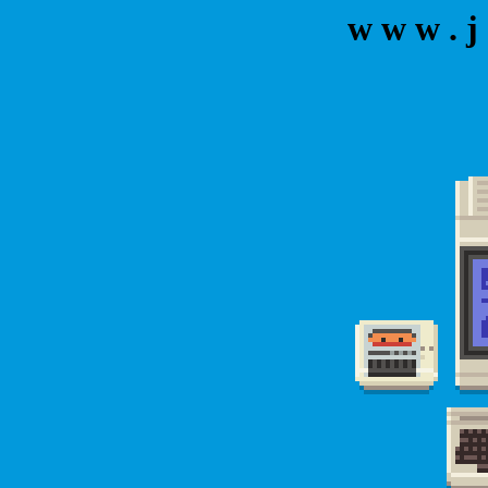
w w w . j 